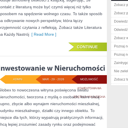
buduje atmosferę bliskości z książką, sugerując, że
Zobacz p
kontakt z literaturą może być czymś więcej niż tylko
Zobacz p
sposobem na spędzenie wolnego czasu. To także sposób
na odkrywanie nowych perspektyw, która łączy
Dowiedz 
przyjemność czytania z refleksją. Zobacz także Literatura
Odwiedź 
na Każdy Nastrój
[ Read More ]
Zobacz wi
Poznaj n
CONTINUE
Poznaj n
Zaintry
Nie zwlek
Zobacz t
ADMIN
MAR - 29 - 2026
MOŻLIWOŚĆ
INWESTOWANIE
KOMENTOWANIA
Globex to nowoczesna witryna poświęcona światu
nieruchomości, tworzona z myślą o osobach, które chcą
W
ZOSTAŁA WYŁĄCZONA
kupno, zbycie albo wynajem nieruchomości mieszkalnej,
NIERUCHOMOŚCI
budynku mieszkalnego, działki czy innego obiektu. To
miejsce dla tych, którzy wypatrują praktycznych informacji,
chcą lepiej zrozumieć zasady rynku oraz podejmować