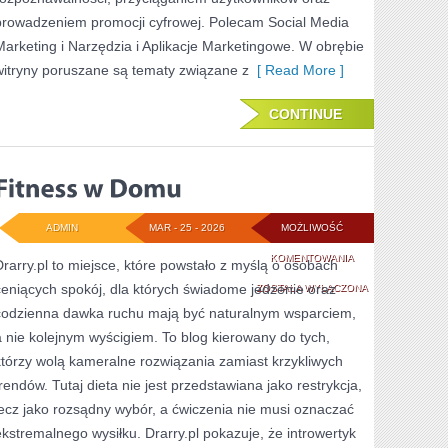
prowadzeniem promocji cyfrowej. Polecam Social Media
Marketing i Narzędzia i Aplikacje Marketingowe. W obrębie
witryny poruszane są tematy związane z
[ Read More ]
CONTINUE
ADMIN
MAR - 25 - 2026
MOŻLIWOŚĆ
FITNESS
KOMENTOWANIA
Drarry.pl to miejsce, które powstało z myślą o osobach
ceniących spokój, dla których świadome jedzenie oraz
W
ZOSTAŁA WYŁĄCZONA
codzienna dawka ruchu mają być naturalnym wsparciem,
DOMU
a nie kolejnym wyścigiem. To blog kierowany do tych,
którzy wolą kameralne rozwiązania zamiast krzykliwych
trendów. Tutaj dieta nie jest przedstawiana jako restrykcja,
lecz jako rozsądny wybór, a ćwiczenia nie musi oznaczać
ekstremalnego wysiłku. Drarry.pl pokazuje, że introwertyk