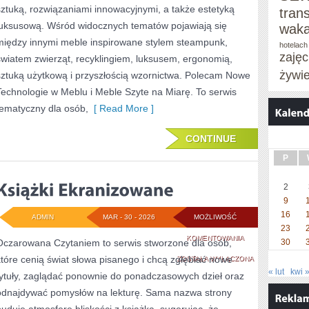
sztuką, rozwiązaniami innowacyjnymi, a także estetyką
tran
luksusową. Wśród widocznych tematów pojawiają się
waka
między innymi meble inspirowane stylem steampunk,
hotelach
zaję
światem zwierząt, recyklingiem, luksusem, ergonomią,
żywi
sztuką użytkową i przyszłością wzornictwa. Polecam Nowe
Technologie w Meblu i Meble Szyte na Miarę. To serwis
tematyczny dla osób,
[ Read More ]
CONTINUE
P
2
9
16
ADMIN
MAR - 30 - 2026
MOŻLIWOŚĆ
23
KSIĄŻKI
KOMENTOWANIA
Oczarowana Czytaniem to serwis stworzone dla osób,
30
które cenią świat słowa pisanego i chcą zgłębiać nowe
EKRANIZOWANE
ZOSTAŁA WYŁĄCZONA
« lut
kwi 
tytuły, zaglądać ponownie do ponadczasowych dzieł oraz
odnajdywać pomysłów na lekturę. Sama nazwa strony