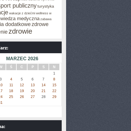
sport publiczny
turystyka
cje
wakacje z dziećmi
wellness w
wiedza medyczna
zabawa
cia dodatkowe
zdrowe
zdrowie
enie
MARZEC 2026
W
Ś
C
P
S
N
1
3
4
5
6
7
8
10
11
12
13
14
15
17
18
19
20
21
22
24
25
26
27
28
29
31
»