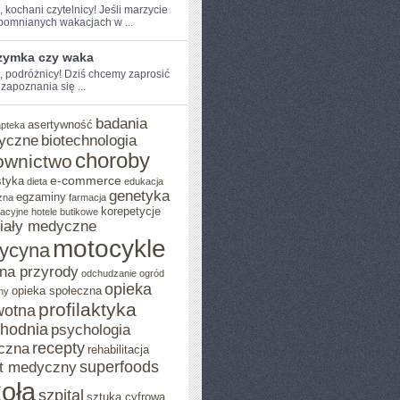
,⁢ kochani czytelnicy! ‍Jeśli marzycie
pomnianych wakacjach w ...
rzymka czy waka
e, podróżnicy! Dziś chcemy ​zaprosić
zapoznania się ...
badania
asertywność
apteka
yczne
biotechnologia
choroby
ownictwo
e-commerce
styka
dieta
edukacja
genetyka
egzaminy
zna
farmacja
korepetycje
acyjne
hotele butikowe
iały medyczne
motocykle
ycyna
na przyrody
odchudzanie
ogród
opieka
opieka społeczna
ny
profilaktyka
wotna
chodnia
psychologia
recepty
czna
rehabilitacja
superfoods
t medyczny
oła
szpital
sztuka cyfrowa