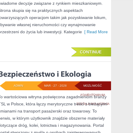
świadome decyzje związane z rynkiem mieszkaniowym.
Strona skupia się na praktycznych aspektach
towarzyszących operacjom takim jak pozyskiwanie lokum,
zbywanie własnej nieruchomości czy wynajmowanie
przestrzeni do życia lub inwestycji. Kategorie
[ Read More
CONTINUE
ADMIN
MAR - 27 - 2026
MOŻLIWOŚĆ
BEZPIECZEŃSTWO
KOMENTOWANIA
To wartościowa witryna poświęcona zagadnieniom branży
TSL w Polsce, która łączy merytoryczne treści z bieżącymi
I
ZOSTAŁA WYŁĄCZONA
zmianami na transport pasażerski oraz towarowy. To
EKOLOGIA
serwis, w którym użytkownik znajdzie obszerne materiały
dotyczące dróg, kolei, lotnictwa i magazynowania. Portal
został stworzony z myślą o osobach zainteresowanych