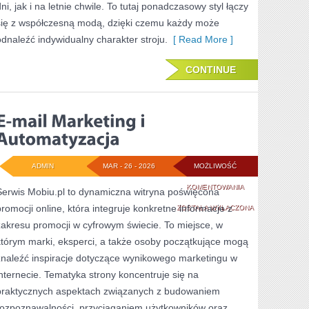
ni, jak i na letnie chwile. To tutaj ponadczasowy styl łączy
się z współczesną modą, dzięki czemu każdy może
odnaleźć indywidualny charakter stroju.
[ Read More ]
CONTINUE
ADMIN
MAR - 26 - 2026
MOŻLIWOŚĆ
E-
KOMENTOWANIA
Serwis Mobiu.pl to dynamiczna witryna poświęcona
promocji online, która integruje konkretne informacje z
MAIL
ZOSTAŁA WYŁĄCZONA
zakresu promocji w cyfrowym świecie. To miejsce, w
MARKETING
którym marki, eksperci, a także osoby początkujące mogą
I
znaleźć inspiracje dotyczące wynikowego marketingu w
AUTOMATYZACJA
internecie. Tematyka strony koncentruje się na
praktycznych aspektach związanych z budowaniem
rozpoznawalności, przyciąganiem użytkowników oraz