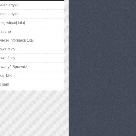
ełen artykuł
ełen artykuł
się więcej tutaj
stronę
ęcej informacji tutaj
owe fakty
owe fakty
gowany? Sprawdź
aj, kliknij
o sam