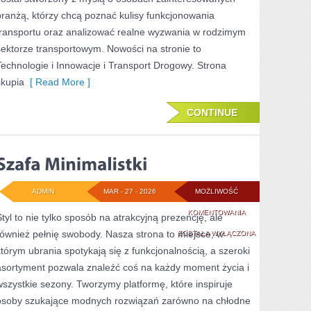
branżą, którzy chcą poznać kulisy funkcjonowania
transportu oraz analizować realne wyzwania w rodzimym
sektorze transportowym. Nowości na stronie to
Technologie i Innowacje i Transport Drogowy. Strona
skupia
[ Read More ]
CONTINUE
ADMIN
MAR - 27 - 2026
MOŻLIWOŚĆ
SZAFA
KOMENTOWANIA
Styl to nie tylko sposób na atrakcyjną prezencję, ale
również pełnię swobody. Nasza strona to miejsce, w
MINIMALISTKI
ZOSTAŁA WYŁĄCZONA
którym ubrania spotykają się z funkcjonalnością, a szeroki
asortyment pozwala znaleźć coś na każdy moment życia i
wszystkie sezony. Tworzymy platformę, które inspiruje
osoby szukające modnych rozwiązań zarówno na chłodne