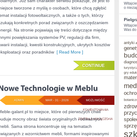
solarnych. Już sam charakter serwisu pokazuje, że jest to
I
Witajcie
miejsce tworzone z myślą o osobach, które chcą zgłębić
o nieza
OPTYMALIZACJA
temat instalacji fotowoltaicznych, a także o tych, którzy
Pielg
szukają konkretnych porad związanych z oszczędzaniem
Witajci
energii. Na stronie pojawiają się treści dotyczące między
Was do 
innymi powiększania systemów PV, regulacji dla firm,
antyki
awarii instalacji, kwestii konstrukcyjnych, ukrytych kosztów
genet
eksploatacji oraz poradników
[ Read More ]
bud
diagno
CONTINUE
turystyc
gry eduk
mater
med
ochro
botanicz
ADMIN
MAR - 31 - 2026
MOŻLIWOŚĆ
zdro
NOWE
KOMENTOWANIA
Meble-galant.pl to miejsce, które od pierwszych chwil
przy
buduje mocny obraz świata oryginalnych i odważnych
TECHNOLOGIE
społe
ZOSTAŁA WYŁĄCZONA
sprzę
mebli. Sama strona koncentruje się na tematach
W
szk
związanych z wzornictwem mebli, formami inspirowanymi
MEBLU