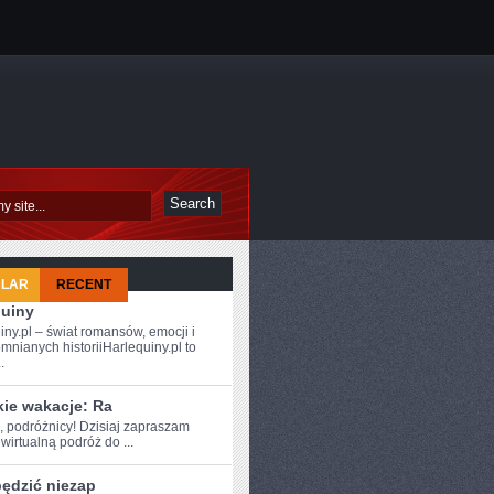
ULAR
RECENT
quiny
iny.pl – świat romansów, emocji i
mnianych historiiHarlequiny.pl to
.
kie wakacje: Ra
, podróżnicy! Dzisiaj ⁢zapraszam
irtualną ‌podróż do ...
pędzić niezap