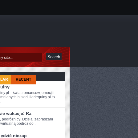
ULAR
RECENT
quiny
iny.pl – świat romansów, emocji i
mnianych historiiHarlequiny.pl to
.
kie wakacje: Ra
, podróżnicy! Dzisiaj ⁢zapraszam
irtualną ‌podróż do ...
pędzić niezap