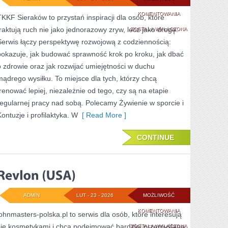
SPRZĘT
KOMENTOWANIA
TKKF Sieraków to przystań inspiracji dla osób, które
traktują ruch nie jako jednorazowy zryw, lecz jako drogę.
SPORTOWY
ZOSTAŁA WYŁĄCZONA
Serwis łączy perspektywę rozwojową z codziennością:
pokazuje, jak budować sprawność krok po kroku, jak dbać
o zdrowie oraz jak rozwijać umiejętności w duchu
mądrego wysiłku. To miejsce dla tych, którzy chcą
trenować lepiej, niezależnie od tego, czy są na etapie
regularnej pracy nad sobą. Polecamy Żywienie w sporcie i
Kontuzje i profilaktyka. W
[ Read More ]
CONTINUE
ADMIN
LUT - 23 - 2026
MOŻLIWOŚĆ
REVLON
KOMENTOWANIA
johnmasters-polska.pl to serwis dla osób, które interesują
się kosmetykami i chcą podejmować bardziej przemyślane
(USA)
ZOSTAŁA WYŁĄCZONA