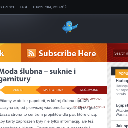
IS TREŚCI
TAGI
TURYSTYKA, PODRÓŻE
POP
Harle
Harlequ
niezapo
ADMIN
MAR - 4 - 2026
MOŻLIWOŚĆ
serwis ..
MODA
KOMENTOWANIA
Witamy w atelier papeterii, w której ślubna oprawa
Egips
zaczyna się od pierwszej wiadomości wysłanej do gości.
ŚLUBNA
ZOSTAŁA WYŁĄCZONA
Witajcie
Nasza strona to centrum projektów dla par, które chcą,
Was na w
–
aby karty zaproszeń były nie tylko informacją, ale też
SUKNIE
Jak s