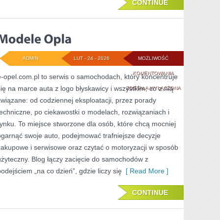
CONTINUE
ADMIN
LUT - 24 - 2026
MOŻLIWOŚĆ
MODELE
KOMENTOWANIA
e-opel.com.pl to serwis o samochodach, który koncentruje
się na marce auta z logo błyskawicy i wszystkim, co z nią
OPLA
ZOSTAŁA WYŁĄCZONA
związane: od codziennej eksploatacji, przez porady
techniczne, po ciekawostki o modelach, rozwiązaniach i
rynku. To miejsce stworzone dla osób, które chcą mocniej
ogarnąć swoje auto, podejmować trafniejsze decyzje
zakupowe i serwisowe oraz czytać o motoryzacji w sposób
użyteczny. Blog łączy zacięcie do samochodów z
podejściem „na co dzień”, gdzie liczy się
[ Read More ]
CONTINUE