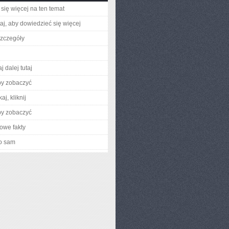
się więcej na ten temat
utaj, aby dowiedzieć się więcej
zczegóły
j dalej tutaj
by zobaczyć
aj, kliknij
by zobaczyć
owe fakty
o sam