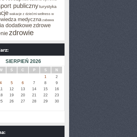
sport publiczny
turystyka
cje
wakacje z dziećmi
wellness w
wiedza medyczna
zabawa
cia dodatkowe
zdrowe
zdrowie
enie
SIERPIEŃ 2026
W
Ś
C
P
S
N
1
2
4
5
6
7
8
9
11
12
13
14
15
16
18
19
20
21
22
23
25
26
27
28
29
30