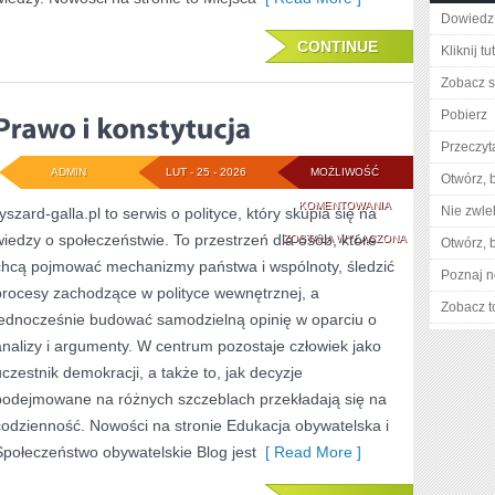
Dowiedz 
CONTINUE
Kliknij t
Zobacz s
Pobierz
Przeczyta
ADMIN
LUT - 25 - 2026
MOŻLIWOŚĆ
Otwórz, 
PRAWO
KOMENTOWANIA
Nie zwlek
yszard-galla.pl to serwis o polityce, który skupia się na
wiedzy o społeczeństwie. To przestrzeń dla osób, które
I
ZOSTAŁA WYŁĄCZONA
Otwórz, 
chcą pojmować mechanizmy państwa i wspólnoty, śledzić
KONSTYTUCJA
Poznaj n
procesy zachodzące w polityce wewnętrznej, a
Zobacz t
jednocześnie budować samodzielną opinię w oparciu o
analizy i argumenty. W centrum pozostaje człowiek jako
uczestnik demokracji, a także to, jak decyzje
podejmowane na różnych szczeblach przekładają się na
codzienność. Nowości na stronie Edukacja obywatelska i
Społeczeństwo obywatelskie Blog jest
[ Read More ]