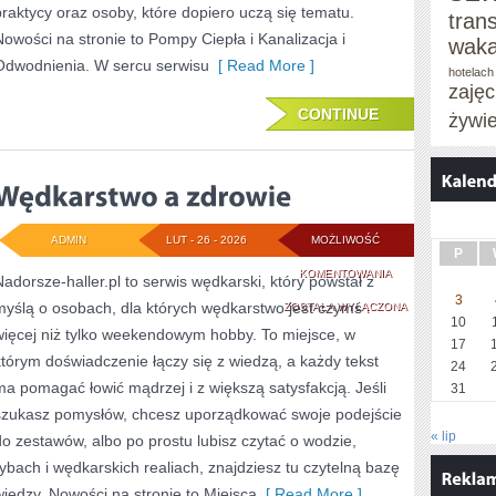
praktycy oraz osoby, które dopiero uczą się tematu.
tran
Nowości na stronie to Pompy Ciepła i Kanalizacja i
waka
Odwodnienia. W sercu serwisu
[ Read More ]
hotelach
zaję
CONTINUE
żywi
ADMIN
LUT - 26 - 2026
MOŻLIWOŚĆ
P
WĘDKARSTWO
KOMENTOWANIA
Nadorsze-haller.pl to serwis wędkarski, który powstał z
3
myślą o osobach, dla których wędkarstwo jest czymś
A
ZOSTAŁA WYŁĄCZONA
10
więcej niż tylko weekendowym hobby. To miejsce, w
ZDROWIE
17
którym doświadczenie łączy się z wiedzą, a każdy tekst
24
ma pomagać łowić mądrzej i z większą satysfakcją. Jeśli
31
szukasz pomysłów, chcesz uporządkować swoje podejście
« lip
do zestawów, albo po prostu lubisz czytać o wodzie,
rybach i wędkarskich realiach, znajdziesz tu czytelną bazę
wiedzy. Nowości na stronie to Miejsca
[ Read More ]