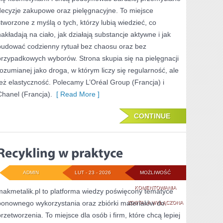
decyzje zakupowe oraz pielęgnacyjne. To miejsce
stworzone z myślą o tych, którzy lubią wiedzieć, co
nakładają na ciało, jak działają substancje aktywne i jak
budować codzienny rytuał bez chaosu oraz bez
przypadkowych wyborów. Strona skupia się na pielęgnacji
rozumianej jako droga, w którym liczy się regularność, ale
też elastyczność. Polecamy L’Oréal Group (Francja) i
Chanel (Francja).
[ Read More ]
CONTINUE
ADMIN
LUT - 23 - 2026
MOŻLIWOŚĆ
RECYKLING
KOMENTOWANIA
makmetalik.pl to platforma wiedzy poświęcony tematyce
ponownego wykorzystania oraz zbiórki materiałów do
W
ZOSTAŁA WYŁĄCZONA
przetworzenia. To miejsce dla osób i firm, które chcą lepiej
PRAKTYCE