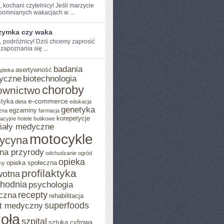
,⁢ kochani czytelnicy! ‍Jeśli marzycie
pomnianych wakacjach w ...
rzymka czy waka
e, podróżnicy! Dziś chcemy ​zaprosić
zapoznania się ...
badania
asertywność
apteka
yczne
biotechnologia
choroby
ownictwo
e-commerce
styka
dieta
edukacja
genetyka
egzaminy
zna
farmacja
korepetycje
acyjne
hotele butikowe
iały medyczne
motocykle
ycyna
na przyrody
odchudzanie
ogród
opieka
opieka społeczna
ny
profilaktyka
wotna
chodnia
psychologia
recepty
czna
rehabilitacja
superfoods
t medyczny
oła
szpital
sztuka cyfrowa