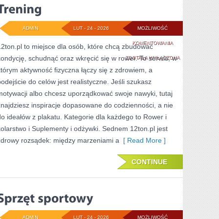
ADMIN
LUT - 24 - 2026
MOŻLIWOŚĆ
TRENING
KOMENTOWANIA
12ton.pl to miejsce dla osób, które chcą zbudować
kondycję, schudnąć oraz wkręcić się w rower. To serwis, w
ZOSTAŁA WYŁĄCZONA
którym aktywność fizyczna łączy się z zdrowiem, a
podejście do celów jest realistyczne. Jeśli szukasz
motywacji albo chcesz uporządkować swoje nawyki, tutaj
znajdziesz inspiracje dopasowane do codzienności, a nie
do ideałów z plakatu. Kategorie dla każdego to Rower i
kolarstwo i Suplementy i odżywki. Sednem 12ton.pl jest
zdrowy rozsądek: między marzeniami a
[ Read More ]
CONTINUE
ADMIN
LUT - 24 - 2026
MOŻLIWOŚĆ