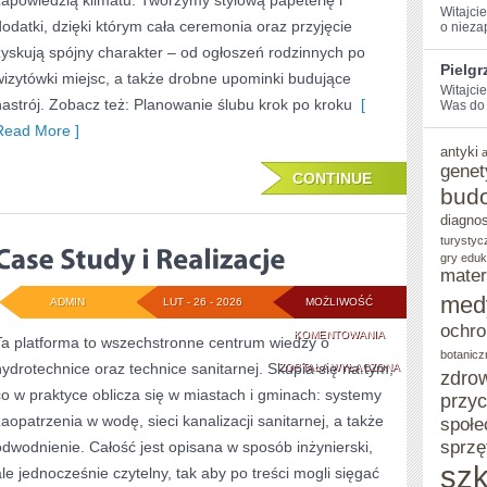
zapowiedzią klimatu. Tworzymy stylową papeterię i
Witajcie
I
dodatki, dzięki którym cała ceremonia oraz przyjęcie
o nieza
zyskują spójny charakter – od ogłoszeń rodzinnych po
GARNITURY
Pielg
wizytówki miejsc, a także drobne upominki budujące
Witajci
nastrój. Zobacz też: Planowanie ślubu krok po kroku
[
Was do 
Read More ]
antyki
genet
CONTINUE
bud
diagno
turystyc
gry eduk
mater
med
ADMIN
LUT - 26 - 2026
MOŻLIWOŚĆ
ochro
CASE
KOMENTOWANIA
Ta platforma to wszechstronne centrum wiedzy o
botanicz
hydrotechnice oraz technice sanitarnej. Skupia się na tym,
STUDY
ZOSTAŁA WYŁĄCZONA
zdro
co w praktyce oblicza się w miastach i gminach: systemy
przy
I
zaopatrzenia w wodę, sieci kanalizacji sanitarnej, a także
społe
REALIZACJE
sprzę
odwodnienie. Całość jest opisana w sposób inżynierski,
szk
ale jednocześnie czytelny, tak aby po treści mogli sięgać