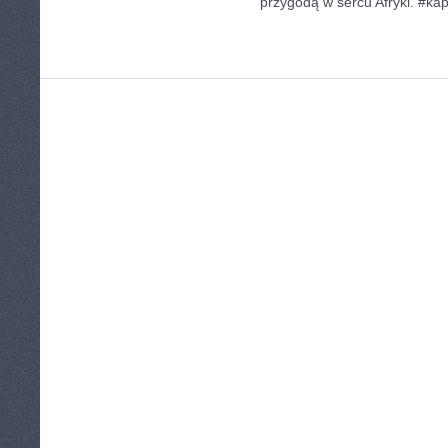
przygodą w sercu Afryki. #k