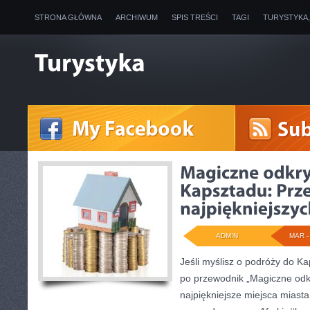
STRONA GŁÓWNA
ARCHIWUM
SPIS TREŚCI
TAGI
TURYSTYKA
ADMIN
MAR - 
Jeśli myślisz o podróży do Ka
po przewodnik „Magiczne odk
najpiękniejsze miejsca miasta 