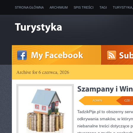
STRONA GŁÓWNA
ARCHIWUM
SPIS TREŚCI
TAGI
TURYSTYKA
Archive for 6 czerwca, 2026
ADMIN
CZE - 
TadzikPije.pl to obszerny ser
odkrywania smaków, w którym
niebanalne treści dotyczące p