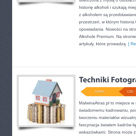
stworzona z myślą o osobach
historię alkoholi i szukają mi
z alkoholem są przedstawian
przestrzeń, w którym historia 
opowiadania. Nowości na stron
Alkohole Premium. Na stronie
artykuły, które prowadzą
[ Re
ADMIN
CZE - 
MalwinaAtras.pl to miejsce w
świadomemu kadrowaniu, pos
tworzeniu materiałów wizualny
fascynacja światem kadrów łą
wskazówkami. Strona może z