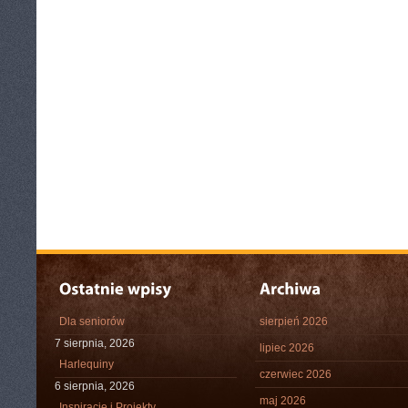
Dla seniorów
sierpień 2026
7 sierpnia, 2026
lipiec 2026
Harlequiny
czerwiec 2026
6 sierpnia, 2026
maj 2026
Inspiracje i Projekty