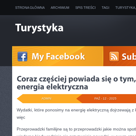
STRONA GŁÓWNA
ARCHIWUM
SPIS TREŚCI
TAGI
TURYSTYKA
ADMIN
PAŹ - 12 - 2025
Wydatki, które ponosimy na energię elektryczną dojrzewają z
więc
Przeprowadzki familijne są to przeprowadzki jakie można spot