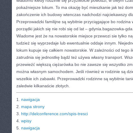
wiadomo kiedy rodzinie się przyzwoicie powodzi, w owym czas
pokaźniejsze lokum. To ma okazję być mieszkanie jak też dom.
zakończenie ich budowy wtenczas nadchodzi najciekawszy dl
Przeprowadzki familijne są wybitnie przyciągające bo rodzina
porządki jakich się nie robi się od lat – gdynia.bagazowka-gd
Wiadome jest że na nowatorskie miejsce przewozi sie tylko naj
tudzież się wyprzedaje lub ewentualnie oddaje innym. Niejed
lokum kupuje się całkiem nowatorskie. W zależności od tego ile 
zatrudnia się jednostkę bądź też używa własny transport. Ws
przewieźć większą ciężarówka bo nie zawsze się wszystko zmi
można własnym samochodem. Jeśli również w rodzinie są dzie
wszelkie ich zabawki. Przeprowadzki rodzinne są wybitnie tan
zaledwie kilkanaście złotych.
1.
nawigacja
2.
mapa strony
3.
http://delconference.com/spis-tresci
4.
wpisy
5.
nawigacja