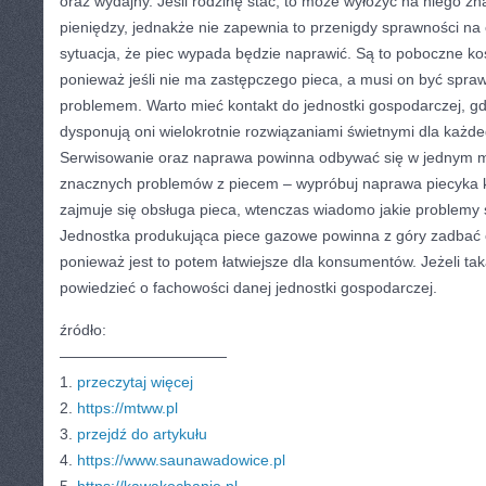
oraz wydajny. Jeśli rodzinę stać, to może wyłożyć na niego zn
pieniędzy, jednakże nie zapewnia to przenigdy sprawności na 
sytuacja, że piec wypada będzie naprawić. Są to poboczne kosz
ponieważ jeśli nie ma zastępczego pieca, a musi on być spra
problemem. Warto mieć kontakt do jednostki gospodarczej, gdz
dysponują oni wielokrotnie rozwiązaniami świetnymi dla każ
Serwisowanie oraz naprawa powinna odbywać się w jednym mi
znacznych problemów z piecem – wypróbuj naprawa piecyka k
zajmuje się obsługa pieca, wtenczas wiadomo jakie problemy są
Jednostka produkująca piece gazowe powinna z góry zadbać o
ponieważ jest to potem łatwiejsze dla konsumentów. Jeżeli tak
powiedzieć o fachowości danej jednostki gospodarczej.
źródło:
———————————
1.
przeczytaj więcej
2.
https://mtww.pl
3.
przejdź do artykułu
4.
https://www.saunawadowice.pl