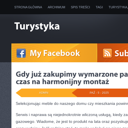
STRONA GŁÓWNA
ARCHIWUM
SPIS TREŚCI
TAGI
TURYSTYKA
ADMIN
PAŹ - 5 - 2025
Selekcjonując meble do naszego domu czy mieszkania powin
Serwis i naprawa są niejednokrotnie wliczoną usługą, kiedy z
gazowego. Wiadome, że jest to produkt na lata oraz pozyskuj