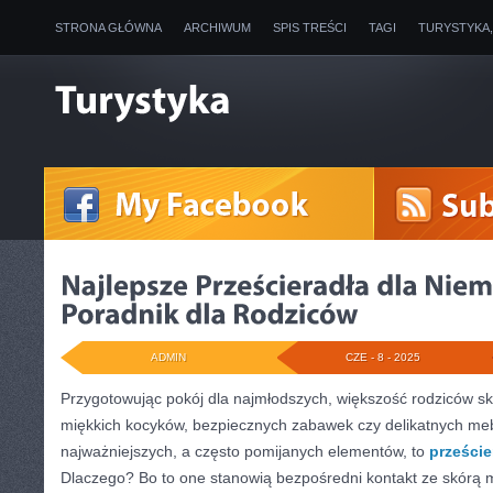
STRONA GŁÓWNA
ARCHIWUM
SPIS TREŚCI
TAGI
TURYSTYKA
ADMIN
CZE - 8 - 2025
Przygotowując pokój dla najmłodszych, większość rodziców sk
miękkich kocyków, bezpiecznych zabawek czy delikatnych meb
najważniejszych, a często pomijanych elementów, to
przeście
Dlaczego? Bo to one stanowią bezpośredni kontakt ze skórą 