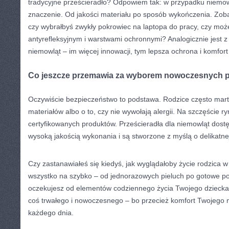
tradycyjne prześcieradło? Odpowiem tak: w przypadku niemo
znaczenie. Od jakości materiału po sposób wykończenia. Zob
czy wybrałbyś zwykły pokrowiec na laptopa do pracy, czy może 
antyrefleksyjnym i warstwami ochronnymi? Analogicznie jest z
niemowląt – im więcej innowacji, tym lepsza ochrona i komfor
Co jeszcze przemawia za wyborem nowoczesnych p
Oczywiście bezpieczeństwo to podstawa. Rodzice często mart
materiałów albo o to, czy nie wywołają alergii. Na szczęście r
certyfikowanych produktów. Prześcieradła dla niemowląt dostę
wysoką jakością wykonania i są stworzone z myślą o delikatne
Czy zastanawiałeś się kiedyś, jak wyglądałoby życie rodzica w
wszystko na szybko – od jednorazowych pieluch po gotowe posi
oczekujesz od elementów codziennego życia Twojego dziecka
coś trwałego i nowoczesnego – bo przecież komfort Twojego 
każdego dnia.