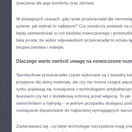
znaczenie dla jego komfortu oraz zdrowia.
W dzisiejszych czasach, gdy rynek prześcieradeł dla niemowląt
pytanie: jak wybrać to najlepsze? Czy wystarczy postawić na 
lepiej zainwestować w coś bardziej nowoczesnego i przemyśl
taka prosta, bo wybór odpowiednich prześcieradeł to sztuka łą
bezpieczeństwa i estetyki.
Dlaczego warto zwrócić uwagę na nowoczesne rozw
Standardowe prześcieradła często wykonane są z bawełny lub f
przyjazne dla skóry materiały, ale czy nie można czegoś więc
rynku pojawiają się rozwiązania z technologiami antybakteryj
tkaninami czy też z dodatkową ochroną przed wilgocią. To ja
samochodem a hybrydą – w jednym przypadku dostajesz pods
rozwiązanie dopasowane do najbardziej wymagających warun
Zastanawiasz się, czy takie technologie rzeczywiście mają zn