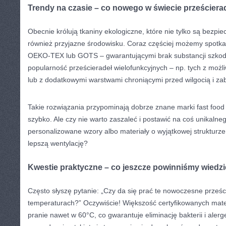
Trendy na czasie – co nowego w świecie prześciera
Obecnie królują tkaniny ekologiczne, które nie tylko są bezpie
również przyjazne środowisku. Coraz częściej możemy spotkać
OEKO-TEX lub GOTS – gwarantującymi brak substancji szkod
popularność prześcieradeł wielofunkcyjnych – np. tych z możli
lub z dodatkowymi warstwami chroniącymi przed wilgocią i za
Takie rozwiązania przypominają dobrze znane marki fast food
szybko. Ale czy nie warto zaszaleć i postawić na coś unikaln
personalizowane wzory albo materiały o wyjątkowej strukturze
lepszą wentylację?
Kwestie praktyczne – co jeszcze powinniśmy wiedz
Często słyszę pytanie: „Czy da się prać te nowoczesne prześ
temperaturach?” Oczywiście! Większość certyfikowanych mate
pranie nawet w 60°C, co gwarantuje eliminację bakterii i aler