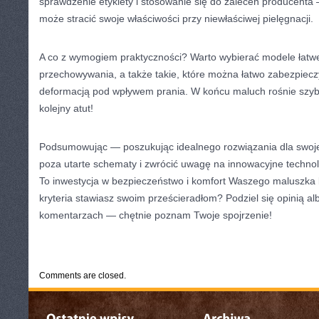
sprawdzenie etykiety i stosowanie się do zaleceń producenta 
może stracić swoje właściwości przy niewłaściwej pielęgnacji.
A co z wymogiem praktyczności? Warto wybierać modele łatwe
przechowywania, a także takie, które można łatwo zabezpiec
deformacją pod wpływem prania. W końcu maluch rośnie szybk
kolejny atut!
Podsumowując — poszukując idealnego rozwiązania dla swoje
poza utarte schematy i zwrócić uwagę na innowacyjne technolog
To inwestycja w bezpieczeństwo i komfort Waszego maluszka 
kryteria stawiasz swoim prześcieradłom? Podziel się opinią 
komentarzach — chętnie poznam Twoje spojrzenie!
CATEGORIES:
TURYSTYKA, PODRÓŻE
Comments are closed.