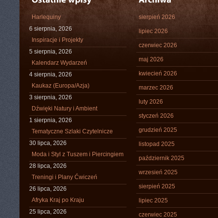
Harlequiny
sierpień 2026
6 sierpnia, 2026
lipiec 2026
Inspiracje i Projekty
czerwiec 2026
5 sierpnia, 2026
maj 2026
Kalendarz Wydarzeń
kwiecień 2026
4 sierpnia, 2026
Kaukaz (Europa/Azja)
marzec 2026
3 sierpnia, 2026
luty 2026
Dźwięki Natury i Ambient
styczeń 2026
1 sierpnia, 2026
grudzień 2025
Tematyczne Szlaki Czytelnicze
30 lipca, 2026
listopad 2025
Moda i Styl z Tuszem i Piercingiem
październik 2025
28 lipca, 2026
wrzesień 2025
Treningi i Plany Ćwiczeń
sierpień 2025
26 lipca, 2026
Afryka Kraj po Kraju
lipiec 2025
25 lipca, 2026
czerwiec 2025