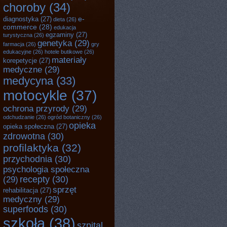
choroby
(34)
e-
diagnostyka
(27)
dieta
(26)
commerce
(28)
edukacja
egzaminy
(27)
turystyczna
(26)
genetyka
(29)
farmacja
(26)
gry
edukacyjne
(26)
hotele butikowe
(26)
materiały
korepetycje
(27)
medyczne
(29)
medycyna
(33)
motocykle
(37)
ochrona przyrody
(29)
odchudzanie
(26)
ogród botaniczny
(26)
opieka
opieka społeczna
(27)
zdrowotna
(30)
profilaktyka
(32)
przychodnia
(30)
psychologia społeczna
recepty
(30)
(29)
sprzęt
rehabilitacja
(27)
medyczny
(29)
superfoods
(30)
szkoła
(38)
szpital