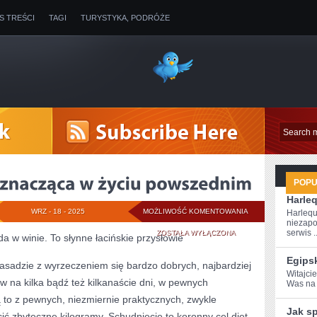
IS TREŚCI
TAGI
TURYSTYKA, PODRÓŻE
POP
Harle
NIEZALEŻNOŚĆ
WRZ - 18 - 2025
MOŻLIWOŚĆ KOMENTOWANIA
Harlequ
niezapo
JEST
serwis ..
ZOSTAŁA WYŁĄCZONA
da w winie. To słynne łacińskie przysłowie
ZNACZĄCA
Egips
 zasadzie z wyrzeczeniem się bardzo dobrych, najbardziej
Witajcie
W
w na kilka bądź też kilkanaście dni, w pewnych
Was na w
ŻYCIU
to z pewnych, niezmiernie praktycznych, zwykle
Jak s
ić zbyteczne kilogramy. Schudnięcie to koronny cel diet,
POWSZEDNIM