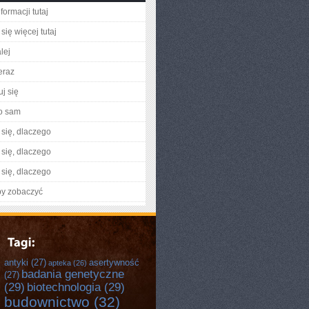
formacji tutaj
się więcej tutaj
lej
eraz
j się
o sam
się, dlaczego
się, dlaczego
się, dlaczego
by zobaczyć
antyki
(27)
asertywność
apteka
(26)
badania genetyczne
(27)
(29)
biotechnologia
(29)
budownictwo
(32)