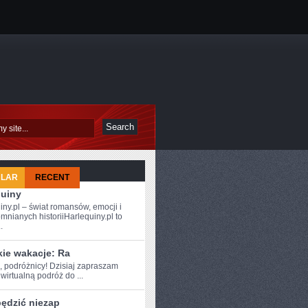
ULAR
RECENT
quiny
iny.pl – świat romansów, emocji i
mnianych historiiHarlequiny.pl to
.
kie wakacje: Ra
, podróżnicy! Dzisiaj ⁢zapraszam
irtualną ‌podróż do ...
pędzić niezap