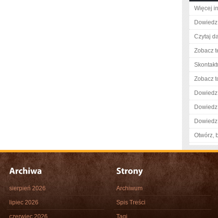
Więcej in
Dowiedz 
Czytaj da
Zobacz t
Skontaktu
Zobacz t
Dowiedz 
Dowiedz 
Dowiedz 
Otwórz, 
sierpień 2026
Archiwum
lipiec 2026
Spis Treści
czerwiec 2026
Tagi