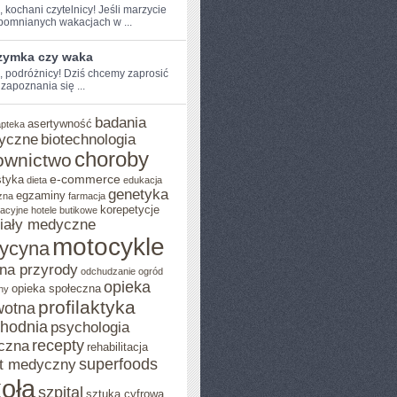
,⁢ kochani czytelnicy! ‍Jeśli marzycie
pomnianych wakacjach w ...
rzymka czy waka
e, podróżnicy! Dziś chcemy ​zaprosić
zapoznania się ...
badania
asertywność
apteka
yczne
biotechnologia
choroby
ownictwo
e-commerce
styka
dieta
edukacja
genetyka
egzaminy
zna
farmacja
korepetycje
acyjne
hotele butikowe
iały medyczne
motocykle
ycyna
na przyrody
odchudzanie
ogród
opieka
opieka społeczna
ny
profilaktyka
wotna
chodnia
psychologia
recepty
czna
rehabilitacja
superfoods
t medyczny
oła
szpital
sztuka cyfrowa