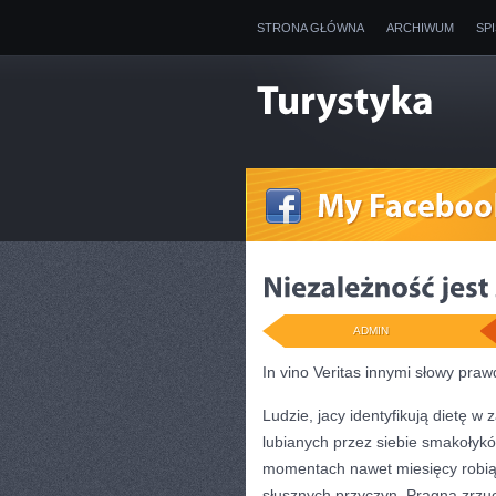
STRONA GŁÓWNA
ARCHIWUM
SP
ADMIN
In vino Veritas innymi słowy praw
Ludzie, jacy identyfikują dietę w
lubianych przez siebie smakołykó
momentach nawet miesięcy robią 
słusznych przyczyn. Pragną zrzuc