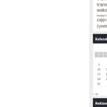
tran
waka
hotelach
zaję
żywi
P
3
10
17
24
31
« lip