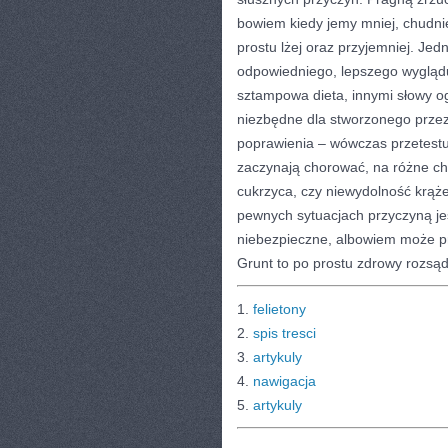
bowiem kiedy jemy mniej, chudni
prostu lżej oraz przyjemniej. Jed
odpowiedniego, lepszego wyglądu
sztampowa dieta, innymi słowy o
niezbędne dla stworzonego przez
poprawienia – wówczas przetestuj
zaczynają chorować, na różne c
cukrzyca, czy niewydolność krą
pewnych sytuacjach przyczyną jes
niebezpieczne, albowiem może pr
Grunt to po prostu zdrowy rozsą
1.
felietony
2.
spis tresci
3.
artykuly
4.
nawigacja
5.
artykuly
CATEGORIES:
TURYSTYKA, PODRÓŻE