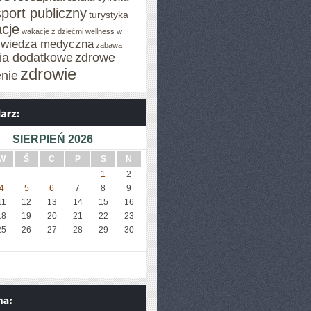
sport publiczny
turystyka
cje
wakacje z dziećmi
wellness w
wiedza medyczna
zabawa
cia dodatkowe
zdrowe
zdrowie
enie
SIERPIEŃ 2026
W
Ś
C
P
S
N
1
2
4
5
6
7
8
9
11
12
13
14
15
16
18
19
20
21
22
23
25
26
27
28
29
30