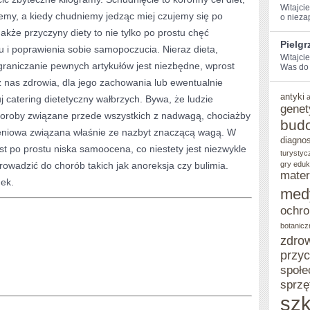
Witajcie
emy, a kiedy chudniemy jedząc miej czujemy się po
o nieza
nakże przyczyny diety to nie tylko po prostu chęć
Pielg
 i poprawienia sobie samopoczucia. Nieraz dieta,
Witajci
graniczanie pewnych artykułów jest niezbędne, wprost
Was do 
 nas zdrowia, dla jego zachowania lub ewentualnie
antyki
 catering dietetyczny wałbrzych. Bywa, że ludzie
genet
horoby związane przede wszystkich z nadwagą, chociażby
bud
żeniowa związana właśnie ze nazbyt znaczącą wagą. W
diagno
t po prostu niska samoocena, co niestety jest niezwykle
turystyc
owadzić do chorób takich jak anoreksja czy bulimia.
gry eduk
mater
dek.
med
ochro
botanicz
zdro
przy
społe
sprzę
szk