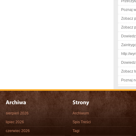
Przeczyt
Poznaj w
Zobacz p
Zobacz p
Dowiedz 
Zaintry
http://w
Dowiedz 
Zobacz t
Poznaj n
sierpień 2026
Archiwum
lipiec 2026
Spis Treści
czerwiec 2026
Tagi