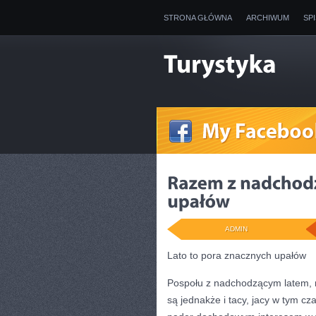
STRONA GŁÓWNA
ARCHIWUM
SP
ADMIN
Lato to pora znacznych upałów
Pospołu z nadchodzącym latem, na
są jednakże i tacy, jacy w tym cz