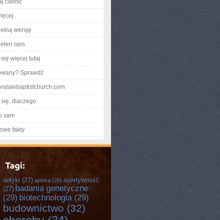
aj całość
ięcej
ełną wersję
ełen opis
się więcej tutaj
gowany? Sprawdź
ynndalebaptistchurch.com
się, dlaczego
o sam
owe fakty
antyki
(27)
asertywność
apteka
(26)
badania genetyczne
(27)
(29)
biotechnologia
(29)
budownictwo
(32)