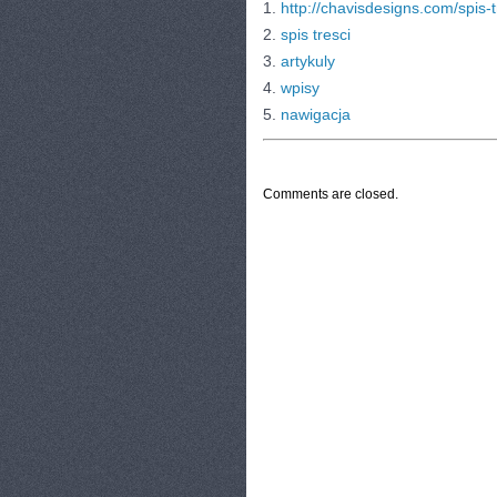
1.
http://chavisdesigns.com/spis-t
2.
spis tresci
3.
artykuly
4.
wpisy
5.
nawigacja
CATEGORIES:
TURYSTYKA, PODRÓŻE
Comments are closed.