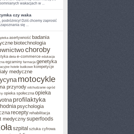
pomnianych wakacjach w ...
rzymka czy waka
e, podróżnicy! Dziś chcemy ​zaprosić
zapoznania się ...
badania
asertywność
apteka
yczne
biotechnologia
choroby
ownictwo
e-commerce
styka
dieta
edukacja
genetyka
egzaminy
zna
farmacja
korepetycje
acyjne
hotele butikowe
iały medyczne
motocykle
ycyna
na przyrody
odchudzanie
ogród
opieka
opieka społeczna
ny
profilaktyka
wotna
chodnia
psychologia
recepty
czna
rehabilitacja
superfoods
t medyczny
oła
szpital
sztuka cyfrowa