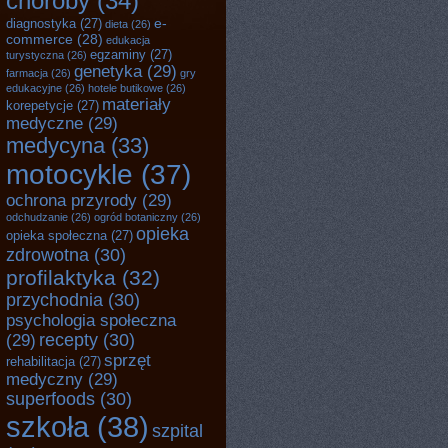
choroby
(34)
e-
diagnostyka
(27)
dieta
(26)
commerce
(28)
edukacja
egzaminy
(27)
turystyczna
(26)
genetyka
(29)
farmacja
(26)
gry
edukacyjne
(26)
hotele butikowe
(26)
materiały
korepetycje
(27)
medyczne
(29)
medycyna
(33)
motocykle
(37)
ochrona przyrody
(29)
odchudzanie
(26)
ogród botaniczny
(26)
opieka
opieka społeczna
(27)
zdrowotna
(30)
profilaktyka
(32)
przychodnia
(30)
psychologia społeczna
recepty
(30)
(29)
sprzęt
rehabilitacja
(27)
medyczny
(29)
superfoods
(30)
szkoła
(38)
szpital