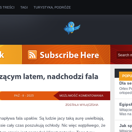
IS TREŚCI
TAGI
TURYSTYKA, PODRÓŻE
POP
Dla s
Ortex P
ortopedi
RAZEM
PAŹ - 9 - 2025
MOŻLIWOŚĆ KOMENTOWANIA
Egips
Z
ZOSTAŁA WYŁĄCZONA
Witajcie
NADCHODZĄCYM
Was na w
pływa fala upałów. Są ludzie jacy taką aurę uwielbiają,
LATEM,
asie cały czas poszukują ochłody. Nic więc wątpliwego, że
Jak s
NADCHODZI
Witajcie