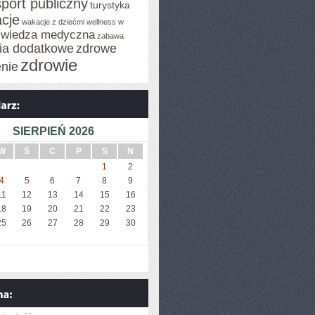
sport publiczny
turystyka
cje
wakacje z dziećmi
wellness w
wiedza medyczna
zabawa
cia dodatkowe
zdrowe
zdrowie
enie
SIERPIEŃ 2026
W
Ś
C
P
S
N
1
2
4
5
6
7
8
9
11
12
13
14
15
16
18
19
20
21
22
23
25
26
27
28
29
30