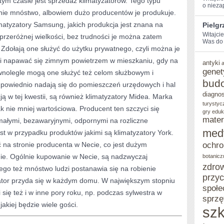
m czasie jest sprzedaż klimatyzatorów. Tego typu
o nieza
hanie mnóstwo, albowiem dużo producentów je produkuje.
FALA
matyzatory Samsung, jakich produkcja jest znana na
Pielg
UPAŁÓW
Witajci
przeróżnej wielkości, bez trudności je można zatem
Was do 
Zdołają one służyć do użytku prywatnego, czyli można je
 napawać się zimnym powietrzem w mieszkaniu, gdy na
antyki
genet
wnolegle mogą one służyć też celom służbowym i
bud
powiednio nadają się do pomieszczeń urzędowych i hal
diagno
ą w tej kwestii, są również klimatyzatory Midea. Marka
turystyc
 nie mniej wartościowa. Producent ten szczyci się
gry eduk
mater
ymałymi, bezawaryjnymi, odpornymi na rozliczne
med
st w przypadku produktów jakimi są klimatyzatory York.
 na stronie producenta w Necie, co jest dużym
ochro
ie. Ogólnie kupowanie w Necie, są nadzwyczaj
botanicz
zdro
tego też mnóstwo ludzi postanawia się na robienie
przy
ator przyda się w każdym domu. W największym stopniu
społe
i się też i w inne pory roku, np. podczas sylwestra w
sprzę
jakiej będzie wiele gości.
szk