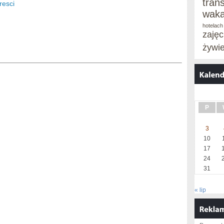
tran
resci
waka
hotelach
zaję
żywi
P
3
10
17
24
31
« lip