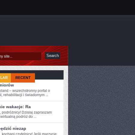
ULAR
RECENT
eniorów
oland – wszechstronny portal o
i, rehabilitacji i świadomym ...
kie wakacje: Ra
, podróżnicy! Dzisiaj ⁢zapraszam
irtualną ‌podróż do ...
pędzić niezap
,⁢ kochani czytelnicy! ‍Jeśli marzycie