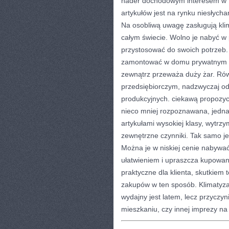
nader dochodowym interesem w ty
artykułów jest na rynku niesłyc
Na osobliwą uwagę zasługują kli
całym świecie. Wolno je nabyć w 
przystosować do swoich potrzeb. 
zamontować w domu prywatnym i
zewnątrz przeważa duży żar. Ró
przedsiębiorczym, nadzwyczaj od
produkcyjnych. ciekawą propozycj
nieco mniej rozpoznawana, jednak
artykułami wysokiej klasy, wytrz
zewnętrzne czynniki. Tak samo je
Można je w niskiej cenie nabywać
ułatwieniem i upraszcza kupowan
praktyczne dla klienta, skutkiem 
zakupów w ten sposób. Klimatyz
wydajny jest latem, lecz przyczyn
mieszkaniu, czy innej imprezy na 