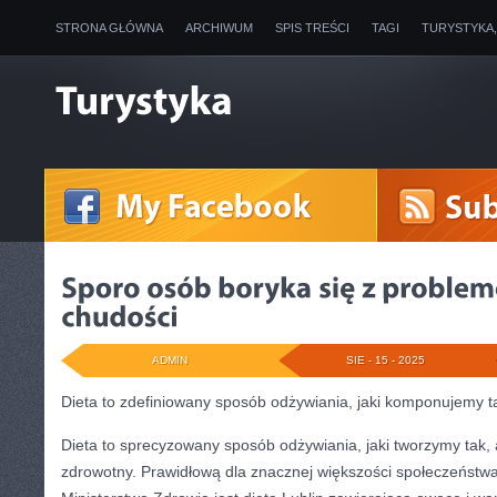
STRONA GŁÓWNA
ARCHIWUM
SPIS TREŚCI
TAGI
TURYSTYKA
ADMIN
SIE - 15 - 2025
Dieta to zdefiniowany sposób odżywiania, jaki komponujemy t
Dieta to sprecyzowany sposób odżywiania, jaki tworzymy tak,
zdrowotny. Prawidłową dla znacznej większości społeczeństw