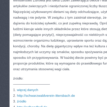
Ministerstwo Zdrowia jest dieta Lublin zawierająca owoce i w
artykułów zwierzęcych i niesłychanie ograniczonej liczby tłu
Najczęściej użytkowanymi dietami są diety odchudzające, uży
nadwagą i nie jedynie. W związku z tym zaistniał stereotyp, że
dążeniu do kościstej sylwetki, co jest zupełną nieprawdą. Opr
ludźmi kieruje wiele innych składników przez które stosują diet
(diety pomagające przytyć), nieprzyswajalność co niektórych s
wzmocnienie organizmu ludzkiego, uprawianie sportu oraz dą
kondycji, choroby. Na dietę gigantyczny wpływ ma też kultura 
najmłodszych lat uczymy się smaków, sposobu spożywania pe
sposobu ich przygotowywania. W każdej diecie powinny być 
proporcje produktów, które są wymagane do prawidłowego f
oraz utrzymania stosownej wagi ciała.
źródło:
———————————
1.
więcej danych
2.
http://schwarzwaldverein-ittersbach.de
3.
źródło