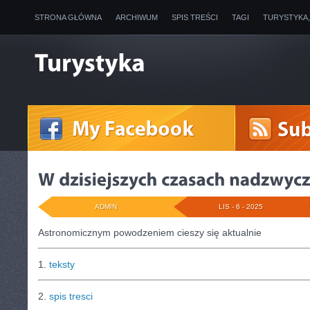
STRONA GŁÓWNA
ARCHIWUM
SPIS TREŚCI
TAGI
TURYSTYKA
ADMIN
LIS - 6 - 2025
Astronomicznym powodzeniem cieszy się aktualnie
1.
teksty
2.
spis tresci