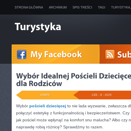
STRONA GŁÓWNA
ARCHIWUM
SPIS TREŚCI
TAGI
TURYSTYKA
ADMIN
CZE - 8 - 2025
Wybór
pościeli dziecięcej
to nie lada wyzwanie, zwłaszcza dl
połączyć estetykę z funkcjonalnością i bezpieczeństwem. Czy z
jak pościel może wpłynąć na komfort snu malucha? Albo czy 
naprawdę robią różnicę? Sprawdźmy to razem.