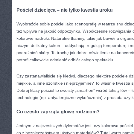
Pościel dziecięca – nie tylko kwestia uroku
Wyobraźcie sobie pościel jako scenografię w teatrze snu dziec
też wpływa na jakość odpoczynku. Współczesne rozwiązania ofe
kolorowe nadruki. Naturalne tkaniny, takie jak bawełna organi
niczym delikatny kokon – oddychają, regulują temperaturę i mi
podrażnień skóry. To trochę jak dobre oświetlenie na koncerc
potrafi całkowicie odmienić odbiór całego spektaklu.
Czy zastanawialiście się kiedyś, dlaczego niektóre pościele dzi
miękkie, a inne szorstkie i nieprzyjemne? To właśnie kwestia sp
Dobrej klasy pościel to swoisty „smartfon” wśród tekstyliów 
technologię (np. antyalergiczne wykończenia) z prostotą użyt
Co często zaprząta głowę rodzicom?
Jednym z najczęstszych dylematów jest: czy kolorowa pościel 
co z bezpieczeństwem użytych materiałów? Tutaj warto pamięt