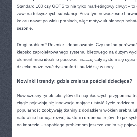
Standard 100 czy GOTS to nie tylko marketingowy chwyt – to 
zawiera toksycznych substancji. Poza tym nowoczesne barwni
koloru nawet po wielu praniach, więc motyw ulubionego bohat
sezonie.
Drugi problem? Rozmiar i dopasowanie. Czy można porównać 
kiepsko zaprojektowanego systemu biletowego na dużym wy
element musi idealnie pasować, inaczej cały system się sypie 
dziecko może czuć dyskomfort i budzić się w nocy.
Nowinki i trendy: gdzie zmierza pościel dziecięca?
Nowoczesny rynek tekstyliów dla najmłodszych przypomina t
ciągle pojawiają się innowacje mające ułatwić życie rodzicom.
popularność zdobywają tkaniny z dodatkiem włókien srebra lub
naturalnie hamują rozwój bakterii i drobnoustrojów. To jak sy
na imprezie – zapobiega problemom jeszcze zanim się pojawi