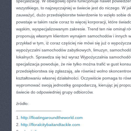
specjalizację. W obiegowej opinii funkcjonuje nawet powiedzeni
wszystkiego, to najzwyczajniej w świecie jest do niczego. W ja
zauważyć, dużo przedsiębiorstw twierdzenie to wzięło sobie d
powstaje w takim razie coraz to więcej korporacji, które świad
wąskim, wyspecjalizowanym zakresie. Trend ten nie ominął rów
proponują własnym klientom wynajem samochodów i innych w
przykład w tym, iż coraz częściej nie mówi się już o wypożycza
wypożyczalni samochodów zabytkowych, limuzyn, samochodó
lokalnych. Sprawdza się też wyraz Wypożyczalnia samochod
specjalizacja powoduje, że nie tylko można trafić w gust kon
przedsiębiorstwa się zgłaszają, ale również wolno skoncentro
kształtowaniu własnej działalności. Oczywiście pomaga to ró
wypromować swoją jednostkę gospodarczą, kierując jej propoz
świecie do odpowiedniej grupy odbiorców.
źródło:
———————————
1.
http://floatingaroundtheworld.com
2.
http://floralcitybaitandtackle.com