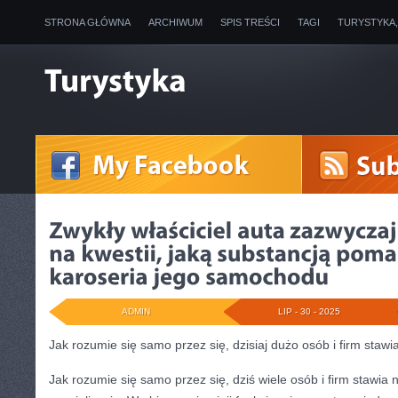
STRONA GŁÓWNA
ARCHIWUM
SPIS TREŚCI
TAGI
TURYSTYKA
ADMIN
LIP - 30 - 2025
Jak rozumie się samo przez się, dzisiaj dużo osób i firm staw
Jak rozumie się samo przez się, dziś wiele osób i firm stawia